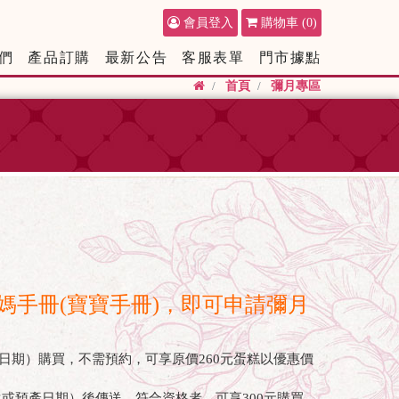
會員登入
購物車
(0)
們
產品訂購
最新公告
客服表單
門市據點
首頁
彌月專區
手冊(寶寶手冊)，即可申請彌月
日期）購買，不需預約，可享原價260元蛋糕以優惠價
生或預產日期）後傳送，符合資格者，可享300元購買