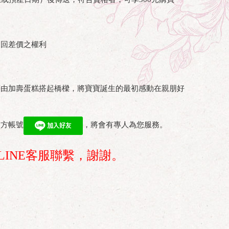
追回差價之權利
藉由加壽蛋糕搭起橋樑，將寶寶誕生的最初感動在親朋好
官方帳號
，將會有專人為您服務。
INE客服聯繫，謝謝。