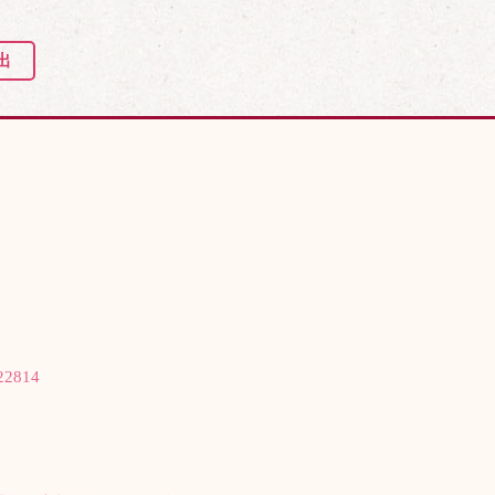
出
2814