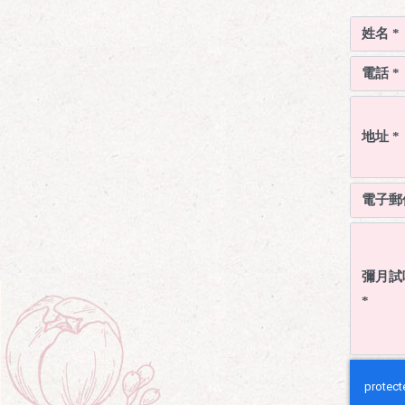
姓名 *
電話 *
地址 *
電子郵件
彌月試
*