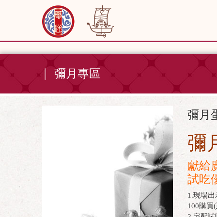
彌月專區
彌月
彌
獻給
試吃
1.現場
100購
2.宅配