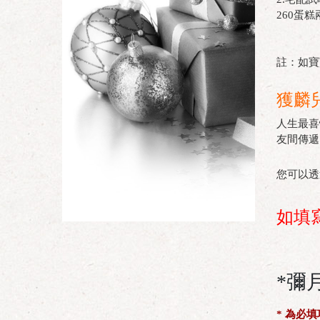
260蛋
註：如寶
獲麟
人生最喜
友間傳遞
您可以透
如填
*彌
* 為必