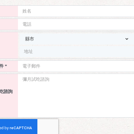
 *
吃諮詢