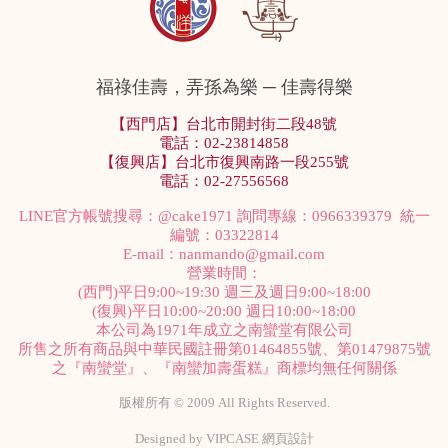
福祿佳壽，弄孫為樂 ─ 佳壽得樂
【西門店】台北市開封街二段48號
電話：02-23814858
【復興店】台北市復興南路一段255號
電話：02-27556568
LINE官方帳號搜尋：
@cake1971
詢問專線：0966339379 統一
編號：03322814
E-mail：
nanmando@gmail.com
營業時間：
(西門)平日9:00~19:30 週三及週日9:00~18:00
(復興)平日10:00~20:00 週日10:00~18:00
本公司為1971年成立之南蠻堂有限公司
所售之所有商品與中華民國註冊第01464855號、第01479875號
之『南蠻堂』、『南蠻加壽蛋糕』商標均無任何關係
版權所有 © 2009 All Rights Reserved.
Designed by
VIPCASE 網頁設計