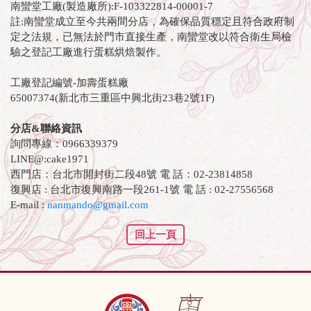
南蠻堂工廠(製造廠所):F-103322814-00001-7
註:南蠻堂成立至今共兩間分店，為確保品質穩定且符合政府制
定之法規，已無法於門市直接生產，南蠻堂改以符合衛生局檢
驗之登記工廠進行蛋糕烘焙製作。
工廠登記編號-加壽蛋糕廠
65007374(新北市三重區中興北街23巷2號1F)
分店&聯絡資訊
詢問專線：0966339379
LINE@:cake1971
西門店：台北市開封街二段48號 電 話：02-23814858
復興店 : 台北市復興南路一段261-1號 電 話 : 02-27556568
E-mail :
nanmando@gmail.com
回上一頁