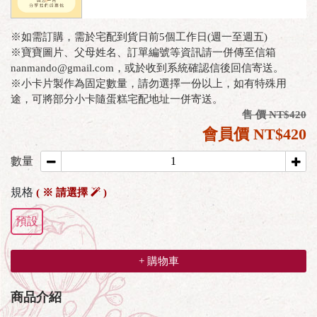
※如需訂購，需於宅配到貨日前5個工作日(週一至週五)
※寶寶圖片、父母姓名、訂單編號等資訊請一併傳至信箱
nanmando@gmail.com，或於收到系統確認信後回信寄送。
※小卡片製作為固定數量，請勿選擇一份以上，如有特殊用
途，可將部分小卡隨蛋糕宅配地址一併寄送。
售 價 NT$420
會員價 NT$420
數量
規格
( ※ 請選擇
)
預設
+ 購物車
商品介紹