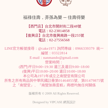
福祿佳壽，弄孫為樂 ─ 佳壽得樂
【西門店】台北市開封街二段48號
電話：02-23814858
【復興店】台北市復興南路一段255號
電話：02-27556568
LINE官方帳號搜尋：
@cake1971
詢問專線：0966339379 統一
編號：03322814
E-mail：
nanmando@gmail.com
營業時間：
(西門)平日9:00~19:30 週三及週日9:00~18:00
(復興)平日10:00~20:00 週日10:00~18:00
本公司為1971年成立之南蠻堂有限公司
所售之所有商品與中華民國註冊第01464855號、第01479875號
之『南蠻堂』、『南蠻加壽蛋糕』商標均無任何關係
版權所有 © 2009 All Rights Reserved.
Designed by
VIPCASE 網頁設計