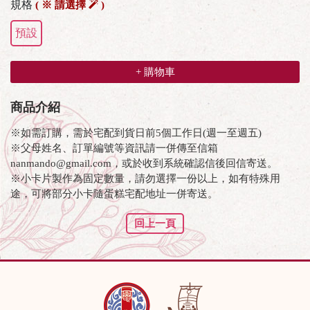
規格
( ※ 請選擇
)
預設
+ 購物車
商品介紹
※如需訂購，需於宅配到貨日前5個工作日(週一至週五)
※父母姓名、訂單編號等資訊請一併傳至信箱
nanmando@gmail.com，或於收到系統確認信後回信寄送。
※小卡片製作為固定數量，請勿選擇一份以上，如有特殊用
途，可將部分小卡隨蛋糕宅配地址一併寄送。
回上一頁