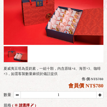
夏威夷豆塔為蛋奶素，一組十顆，內含原味×4、海苔×3、咖啡
×3，如需客製數量麻煩於備註提供
售 價 NT$780
會員價 NT$780
數量
規格
( ※ 請選擇
)