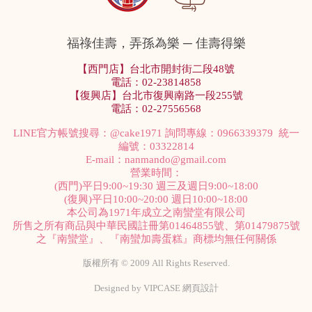
福祿佳壽，弄孫為樂 ─ 佳壽得樂
【西門店】台北市開封街二段48號
電話：02-23814858
【復興店】台北市復興南路一段255號
電話：02-27556568
LINE官方帳號搜尋：
@cake1971
詢問專線：0966339379 統一
編號：03322814
E-mail：
nanmando@gmail.com
營業時間：
(西門)平日9:00~19:30 週三及週日9:00~18:00
(復興)平日10:00~20:00 週日10:00~18:00
本公司為1971年成立之南蠻堂有限公司
所售之所有商品與中華民國註冊第01464855號、第01479875號
之『南蠻堂』、『南蠻加壽蛋糕』商標均無任何關係
版權所有 © 2009 All Rights Reserved.
Designed by
VIPCASE 網頁設計