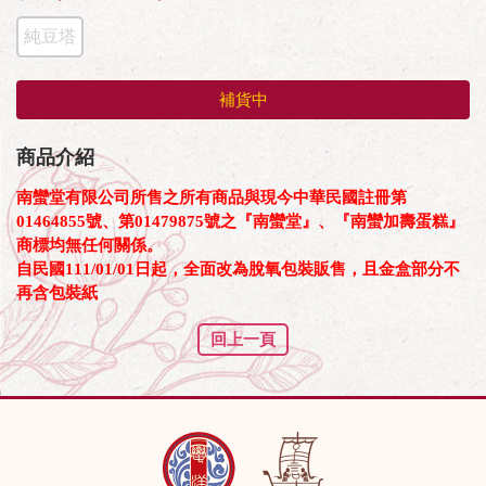
純豆塔
補貨中
商品介紹
南蠻堂有限公司所售之所有商品與現今中華民國註冊第
01464855號、第01479875號之『南蠻堂』、『南蠻加壽蛋糕』
商標均無任何關係。
自民國111/01/01日起，全面改為脫氧包裝販售，且金盒部分不
再含包裝紙
回上一頁